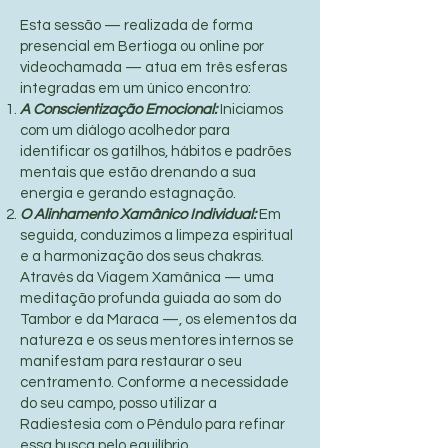
Esta sessão — realizada de forma
presencial em Bertioga ou online por
videochamada — atua em três esferas
integradas em um único encontro:
A Conscientização Emocional:
Iniciamos
com um diálogo acolhedor para
identificar os gatilhos, hábitos e padrões
mentais que estão drenando a sua
energia e gerando estagnação.
O Alinhamento Xamânico Individual:
Em
seguida, conduzimos a limpeza espiritual
e a harmonização dos seus chakras.
Através da Viagem Xamânica — uma
meditação profunda guiada ao som do
Tambor e da Maraca —, os elementos da
natureza e os seus mentores internos se
manifestam para restaurar o seu
centramento. Conforme a necessidade
do seu campo, posso utilizar a
Radiestesia com o Pêndulo para refinar
essa busca pelo equilíbrio.