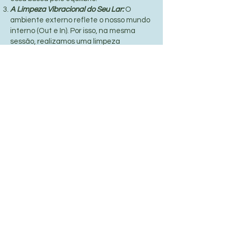
A Limpeza Vibracional do Seu Lar:
O
ambiente externo reflete o nosso mundo
interno (Out e In). Por isso, na mesma
sessão, realizamos uma limpeza
energética direcionada para a sua casa,
harmonizando a egrégora do seu lar para
que ele volte a ser um espaço de recarga
e proteção.
Informações Práticas
Duração da Sessão:
1h30m,
aproximadamente.
Formato:
Presencial ou por
Videochamada.
Incluso:
Limpeza pessoal (Metafísica,
Radiestesia e Xamanismo) +
Harmonização energética residencial à
distância.
Quero renovar a energia do meu