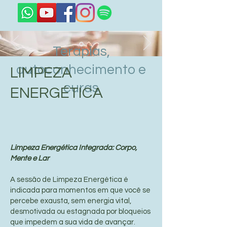
Terapias,
autoconhecimento e
LIMPEZA
curas
ENERGÉTICA
Limpeza Energética Integrada: Corpo,
Mente e Lar
A sessão de Limpeza Energética é
indicada para momentos em que você se
percebe exausta, sem energia vital,
desmotivada ou estagnada por bloqueios
que impedem a sua vida de avançar.