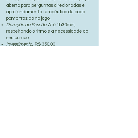
aberto para perguntas direcionadas e
aprofundamento terapêutico de cada
ponto trazido no jogo.
Duração da Sessão:
Até 1h30min,
respeitando o ritmo e a necessidade do
seu campo.
Investimento:
R$ 350,00
Diferenciais do Nosso Atendimento
Foco no Autoconhecimento:
Uma leitura
terapêutica desenhada para apoiar a sua
evolução, e não para tirar a sua
autonomia.
Gravação Inclusa:
Em ambas as
modalidades, o atendimento pode ser
gravado, permitindo que você ouça as
orientações no seu tempo e aproveite ao
máximo o investimento.
Alinhamento Sutil:
Caso a leitura
identifique uma estagnação severa no